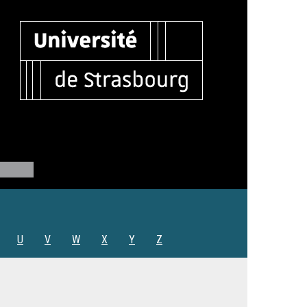
U
V
W
X
Y
Z