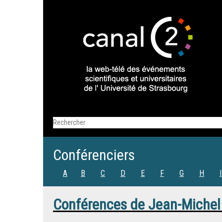
Conférenciers
A
B
C
D
E
F
G
H
I
Conférences de
Jean-Michel