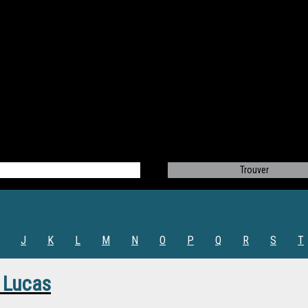
J
K
L
M
N
O
P
Q
R
S
T
 Lucas