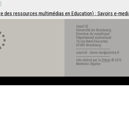
1
e des ressources multimédias en Education) : Savoirs e-medi
Canal C2
Université de Strasbourg
Direction du numérique
Département audiovisuel
16 rue René Descartes
67000 Strasbourg
---------------------------------------
courriel : dnum-dav@unistra.fr
---------------------------------------
site réalisé par la
DNum
© 2015
Mentions légales