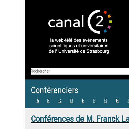
Conférenciers
A
B
C
D
E
F
G
H
I
Conférences de
M.
Franck L