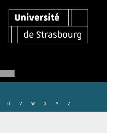
U
V
W
X
Y
Z