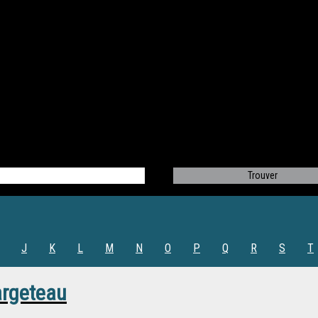
J
K
L
M
N
O
P
Q
R
S
T
argeteau