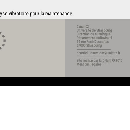
lyse vibratoire pour la maintenance
Canal C2
Université de Strasbourg
Direction du numérique
Département audiovisuel
16 rue René Descartes
67000 Strasbourg
---------------------------------------
courriel : dnum-dav@unistra.fr
---------------------------------------
site réalisé par la
DNum
© 2015
Mentions légales