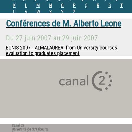
K
L
M
N
O
P
Q
R
S
T
U
V
W
X
Y
Z
Conférences de
M.
Alberto Leone
Du
27 juin 2007
au
29 juin 2007
EUNIS 2007 - ALMALAUREA: from University courses
evaluation to graduates placement
Canal C2
Université de Strasbourg