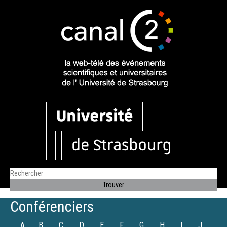
Conférenciers
A
B
C
D
E
F
G
H
I
J