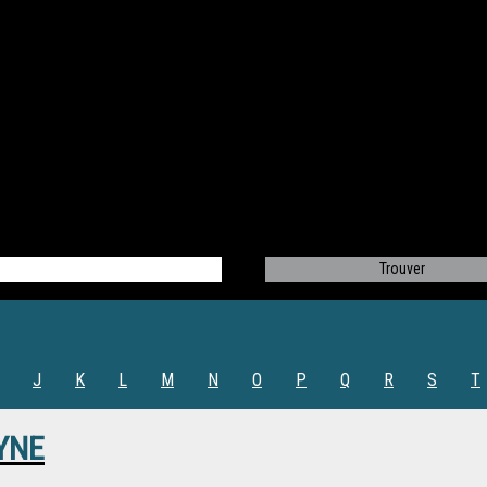
J
K
L
M
N
O
P
Q
R
S
T
YNE