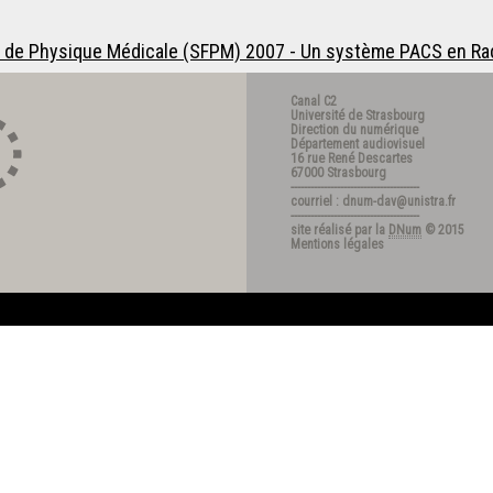
se de Physique Médicale (SFPM) 2007 - Un système PACS en Ra
Canal C2
Université de Strasbourg
Direction du numérique
Département audiovisuel
16 rue René Descartes
67000 Strasbourg
---------------------------------------
courriel : dnum-dav@unistra.fr
---------------------------------------
site réalisé par la
DNum
© 2015
Mentions légales