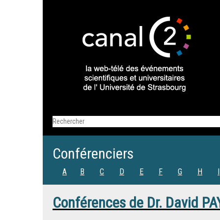
Conférenciers
A
B
C
D
E
F
G
H
I
Conférences de
Dr.
David PA