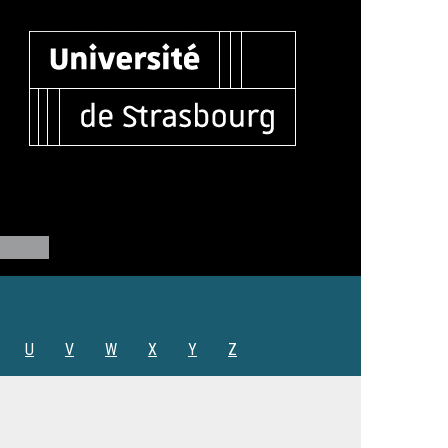
U
V
W
X
Y
Z