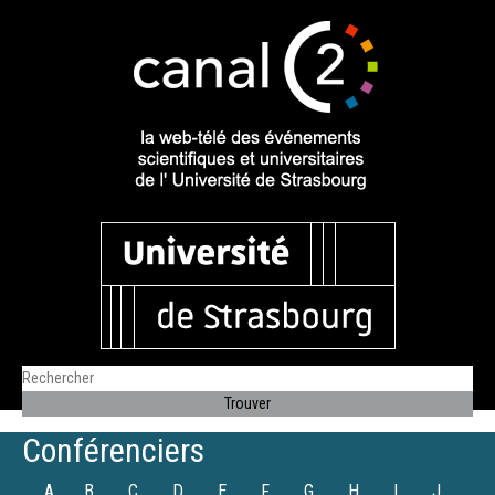
Conférenciers
A
B
C
D
E
F
G
H
I
J