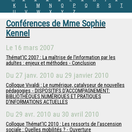
K
L
M
N
O
P
Q
R
S
T
U
V
W
X
Y
Z
Conférences de
Mme
Sophie
Kennel
Le
16 mars 2007
Thémat'IC 2007 : La maîtrise de l’information par les
adultes : enjeux et méthodes - Conclusion
Du
27 janv. 2010
au
29 janvier 2010
Colloque Vivaldi : Le numérique, catalyseur de nouvelles
pédagogies - DISPOSITIFS D’ACCOMPAGNEMENT:
BIBLIOTHÈQUES NUMÉRIQUES ET PRATIQUES
D’INFORMATIONS ACTUELLES
Du
29 avr. 2010
au
30 avril 2010
Colloque Thémat'IC 2010 : Les ressorts de l'ascension
sociale : Quelles mobilités ? - Ouverture