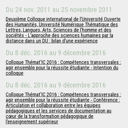
Du
24 nov. 2011
au
25 novembre 2011
Deuxième Colloque international de l’Université Ouverte
des Humanités, Université Numérique Thématique des
Lettres, Langues, Arts, Sciences de l’homme et des
sociétés - L’approche des sciences humaines par la
distance dans un DU : bilan d’une expérience
Du
8 déc. 2016
au
9 décembre 2016
Colloque Thémat'IC 2016 : Compétences transversales :
agir ensemble pour la réussite étudiante - Intention du
colloque
Du
8 déc. 2016
au
9 décembre 2016
Colloque Thémat'IC 2016 : Compétences transversales :
agir ensemble pour la réussite étudiante - Conférence :
Articulation et collaboration entre les équipes
pédagogiques et les services de documentation au
cœur de la transformation pédagogique de
l’enseignement supérieur