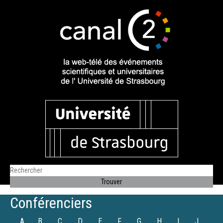
Conférenciers
A
B
C
D
E
F
G
H
I
J