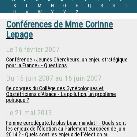
K
L
M
N
O
P
Q
R
S
T
U
V
W
X
Y
Z
Conférences de
Mme
Corinne
Lepage
Le
16 février 2007
Conférence «Jeunes Chercheurs, un enjeu stratégique
pour la France» - Questions
Du
15 juin 2007
au
16 juin 2007
8e congrès du Collège des Gynécologues et
Obstétriciens d'Alsace - La pollution, un problème
politique ?
Le
21 mai 2013
Femme eurodéputé, le plus beau mandat ! - Quels sont
les enjeux de l'élection au Parlement européen de juin
2014 ? - Quels sont les enjeux de l''élection au