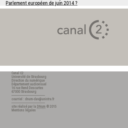
Parlement européen de juin 2014 ?
Canal C2
Université de Strasbourg
Direction du numérique
Département audiovisuel
16 rue René Descartes
67000 Strasbourg
---------------------------------------
courriel : dnum-dav@unistra.fr
---------------------------------------
site réalisé par la
DNum
© 2015
Mentions légales