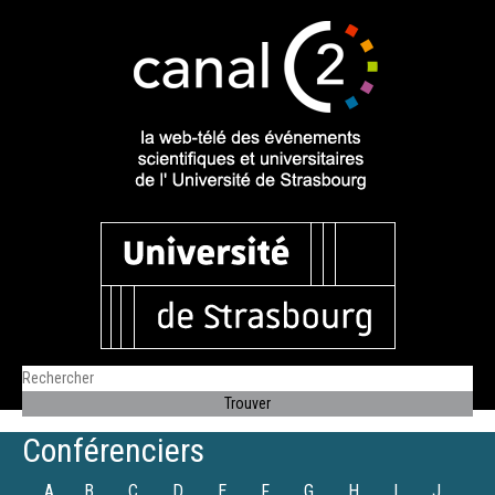
Conférenciers
A
B
C
D
E
F
G
H
I
J