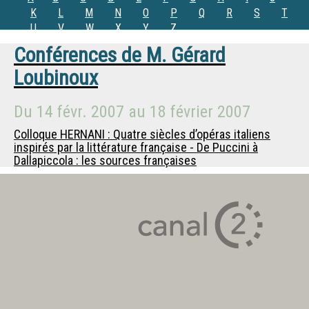
K
L
M
N
O
P
Q
R
S
T
U
V
W
X
Y
Z
Conférences de
M.
Gérard
Loubinoux
Du
14 févr. 2007
au
18 février 2007
Colloque HERNANI : Quatre siècles d’opéras italiens
inspirés par la littérature française - De Puccini à
Dallapiccola : les sources françaises