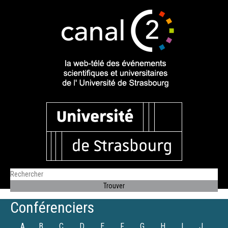
Conférenciers
A
B
C
D
E
F
G
H
I
J