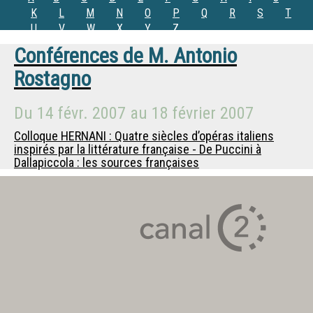
K
L
M
N
O
P
Q
R
S
T
U
V
W
X
Y
Z
Conférences de
M.
Antonio
Rostagno
Du
14 févr. 2007
au
18 février 2007
Colloque HERNANI : Quatre siècles d’opéras italiens
inspirés par la littérature française - De Puccini à
Dallapiccola : les sources françaises