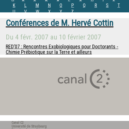
K
L
M
N
O
P
Q
R
S
T
U
V
W
X
Y
Z
Conférences de
M.
Hervé Cottin
Du
4 févr. 2007
au
10 février 2007
RED’07 : Rencontres Exobiologiques pour Doctorants -
Chimie Prébiotique sur la Terre et ailleurs
Canal C2
Université de Strasbourg