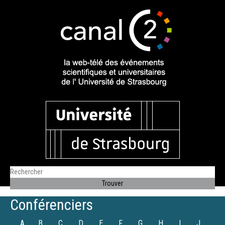
Conférenciers
A
B
C
D
E
F
G
H
I
J