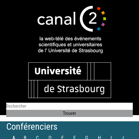
Conférenciers
A
B
C
D
E
F
G
H
I
J