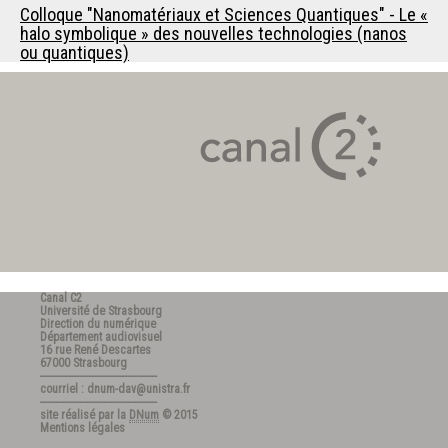
Colloque "Nanomatériaux et Sciences Quantiques" - Le «
halo symbolique » des nouvelles technologies (nanos
ou quantiques)
Canal C2
Université de Strasbourg
Direction du numérique
Département audiovisuel
16 rue René Descartes
67000 Strasbourg
---------------------------------------
courriel : dnum-dav@unistra.fr
---------------------------------------
site réalisé par la
DNum
© 2015
Mentions légales