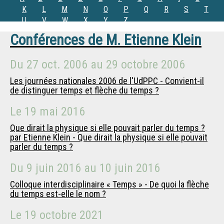
K
L
M
N
O
P
Q
R
S
T
U
V
W
X
Y
Z
Conférences de
M.
Etienne Klein
Du
27 oct. 2006
au
29 octobre 2006
Les journées nationales 2006 de l'UdPPC - Convient-il
de distinguer temps et flèche du temps ?
Le
19 mai 2016
Que dirait la physique si elle pouvait parler du temps ?
par Etienne Klein - Que dirait la physique si elle pouvait
parler du temps ?
Du
9 juin 2016
au
10 juin 2016
Colloque interdisciplinaire « Temps » - De quoi la flèche
du temps est-elle le nom ?
Le
19 octobre 2021