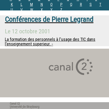
K
L
M
N
O
P
Q
R
S
T
U
V
W
X
Y
Z
Conférences de
Pierre Legrand
Le
12 octobre 2001
La formation des personnels à l'usage des TIC dans
l'enseignement superieur. -
Canal C2
Université de Strasbourg