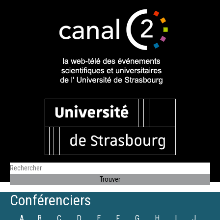
Conférenciers
A
B
C
D
E
F
G
H
I
J