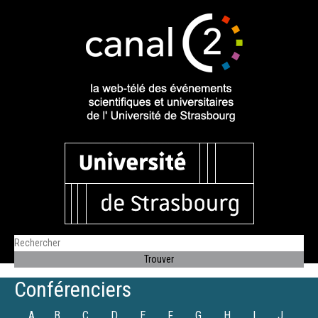
Conférenciers
A
B
C
D
E
F
G
H
I
J