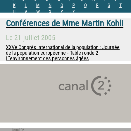
K
L
M
N
O
P
Q
R
S
T
U
V
W
X
Y
Z
Conférences de
Mme
Martin Kohli
Le
21 juillet 2005
XXVe Congrès international de la population : Journée
de la population européenne - Table ronde 2 :
L''environnement des personnes âgées
Canal C2