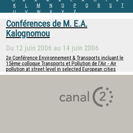
K
L
M
N
O
P
Q
R
S
T
U
V
W
X
Y
Z
Conférences de
M.
E.A.
Kalognomou
Du
12 juin 2006
au
14 juin 2006
2e Conférence Environnement & Transports incluant le
15ème colloque Transports et Pollution de l'Air - Air
pollution at street level in selected European cities