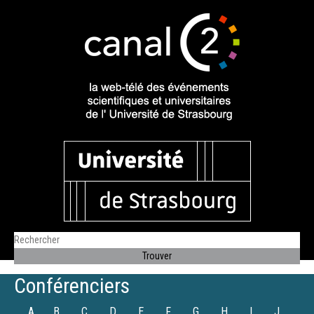
Conférenciers
A
B
C
D
E
F
G
H
I
J