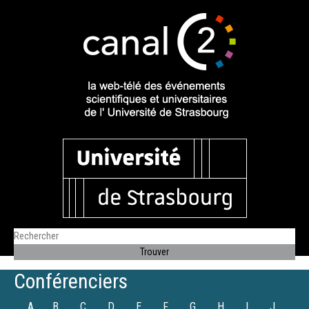
Conférenciers
A
B
C
D
E
F
G
H
I
J