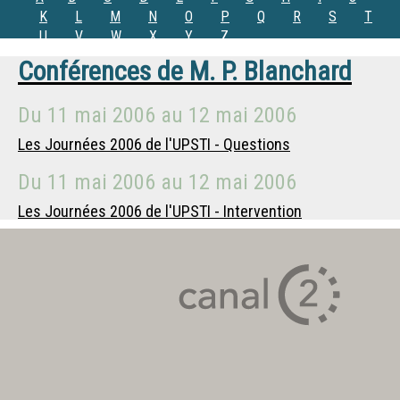
K
L
M
N
O
P
Q
R
S
T
U
V
W
X
Y
Z
Conférences de
M.
P. Blanchard
Du
11 mai 2006
au
12 mai 2006
Les Journées 2006 de l'UPSTI - Questions
Du
11 mai 2006
au
12 mai 2006
Les Journées 2006 de l'UPSTI - Intervention