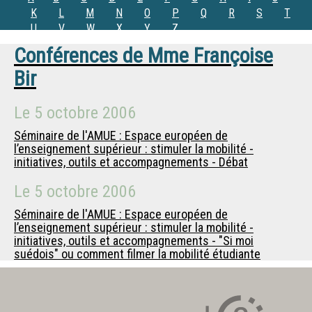
K
L
M
N
O
P
Q
R
S
T
U
V
W
X
Y
Z
Conférences de
Mme
Françoise
Bir
Le
5 octobre 2006
Séminaire de l'AMUE : Espace européen de
l’enseignement supérieur : stimuler la mobilité -
initiatives, outils et accompagnements - Débat
Le
5 octobre 2006
Séminaire de l'AMUE : Espace européen de
l’enseignement supérieur : stimuler la mobilité -
initiatives, outils et accompagnements - "Si moi
suédois" ou comment filmer la mobilité étudiante