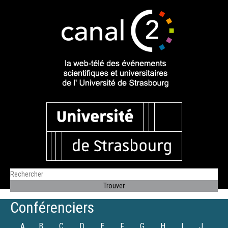
Conférenciers
A
B
C
D
E
F
G
H
I
J