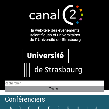
Conférenciers
A
B
C
D
E
F
G
H
I
J