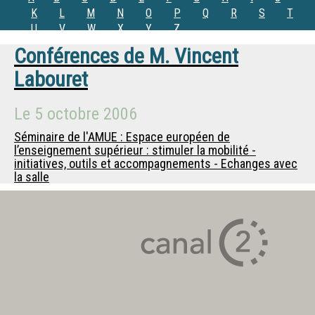
K
L
M
N
O
P
Q
R
S
T
U
V
W
X
Y
Z
Conférences de
M.
Vincent
Labouret
Le
5 octobre 2006
Séminaire de l'AMUE : Espace européen de
l’enseignement supérieur : stimuler la mobilité -
initiatives, outils et accompagnements - Echanges avec
la salle