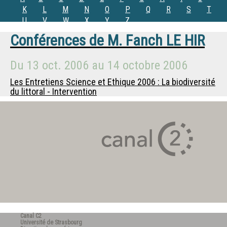
K
L
M
N
O
P
Q
R
S
T
U
V
W
X
Y
Z
Conférences de
M.
Fanch LE HIR
Du
13 oct. 2006
au
14 octobre 2006
Les Entretiens Science et Ethique 2006 : La biodiversité
du littoral - Intervention
Canal C2
Université de Strasbourg