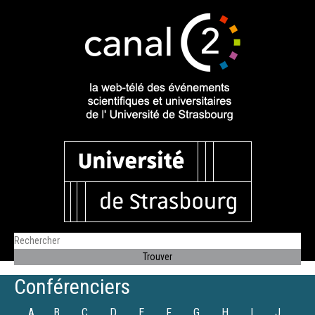
Conférenciers
A
B
C
D
E
F
G
H
I
J