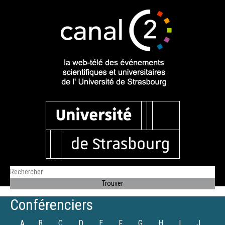
Conférenciers
A
B
C
D
E
F
G
H
I
J