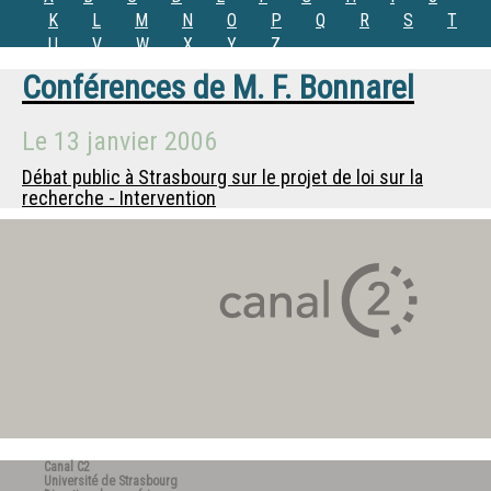
K
L
M
N
O
P
Q
R
S
T
U
V
W
X
Y
Z
Conférences de
M.
F. Bonnarel
Le
13 janvier 2006
Débat public à Strasbourg sur le projet de loi sur la
recherche - Intervention
Canal C2
Université de Strasbourg