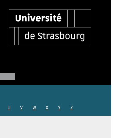
U
V
W
X
Y
Z