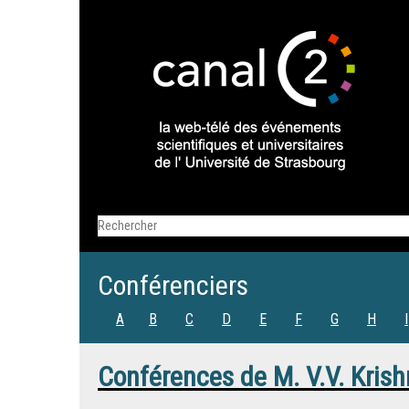
Conférenciers
A
B
C
D
E
F
G
H
I
Conférences de
M.
V.V. Kris