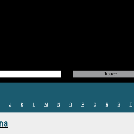
J
K
L
M
N
O
P
Q
R
S
T
hna