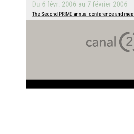
Du
6 févr. 2006
au
7 février 2006
The Second PRIME annual conference and meet