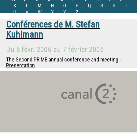
K
L
M
N
O
P
Q
R
S
T
U
V
W
X
Y
Z
Conférences de
M.
Stefan
Kuhlmann
Du
6 févr. 2006
au
7 février 2006
The Second PRIME annual conference and meeting -
Presentation