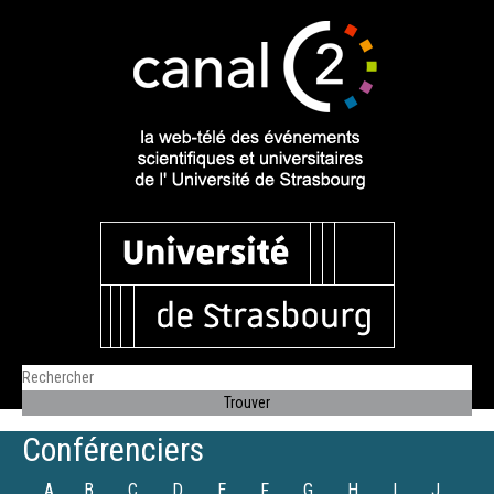
Conférenciers
A
B
C
D
E
F
G
H
I
J