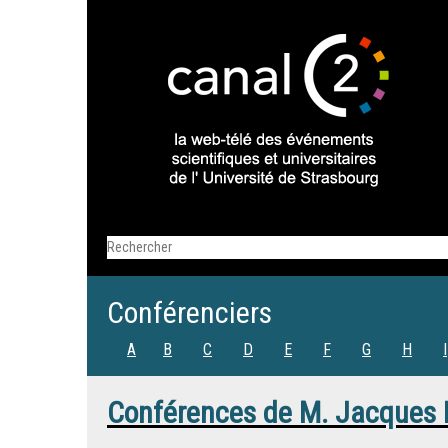
Conférenciers
A
B
C
D
E
F
G
H
I
Conférences de
M.
Jacques 