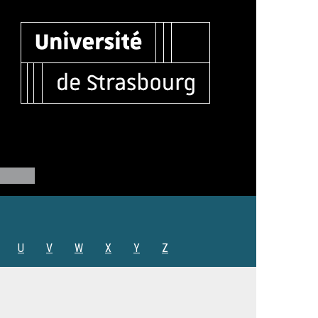
U
V
W
X
Y
Z