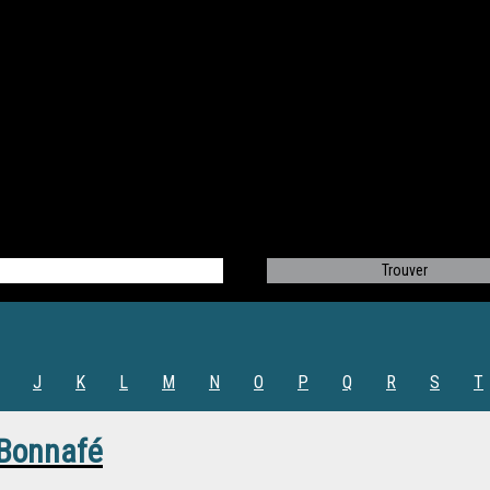
J
K
L
M
N
O
P
Q
R
S
T
Bonnafé