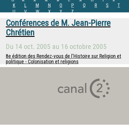
K
L
M
N
O
P
Q
R
S
T
U
V
W
X
Y
Z
Conférences de
M.
Jean-Pierre
Chrétien
Du
14 oct. 2005
au
16 octobre 2005
8e édition des Rendez-vous de l'Histoire sur Religion et
politique - Colonisation et religions