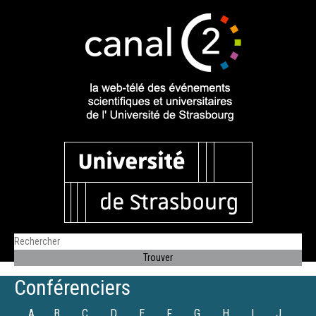
Conférenciers
A
B
C
D
E
F
G
H
I
J