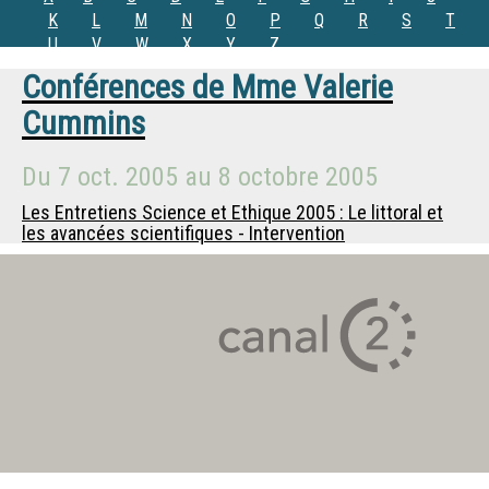
K
L
M
N
O
P
Q
R
S
T
U
V
W
X
Y
Z
Conférences de
Mme
Valerie
Cummins
Du
7 oct. 2005
au
8 octobre 2005
Les Entretiens Science et Ethique 2005 : Le littoral et
les avancées scientifiques - Intervention