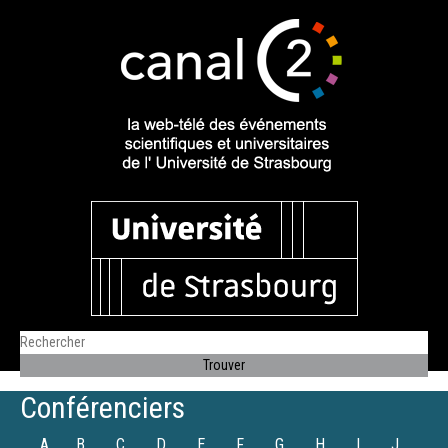
Conférenciers
A
B
C
D
E
F
G
H
I
J