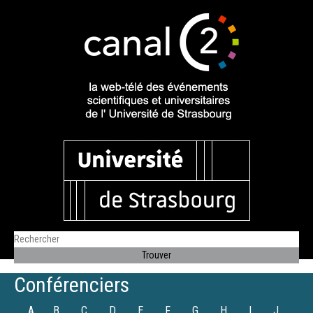
Conférenciers
A
B
C
D
E
F
G
H
I
J