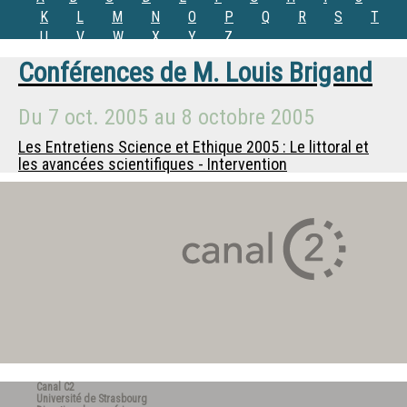
K
L
M
N
O
P
Q
R
S
T
U
V
W
X
Y
Z
Conférences de
M.
Louis Brigand
Du
7 oct. 2005
au
8 octobre 2005
Les Entretiens Science et Ethique 2005 : Le littoral et
les avancées scientifiques - Intervention
Canal C2
Université de Strasbourg