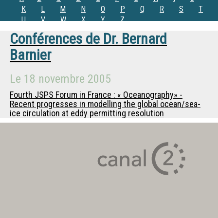
K
L
M
N
O
P
Q
R
S
T
U
V
W
X
Y
Z
Conférences de
Dr.
Bernard
Barnier
Le
18 novembre 2005
Fourth JSPS Forum in France : « Oceanography» -
Recent progresses in modelling the global ocean/sea-
ice circulation at eddy permitting resolution