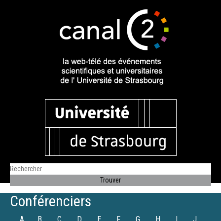
Conférenciers
A
B
C
D
E
F
G
H
I
J