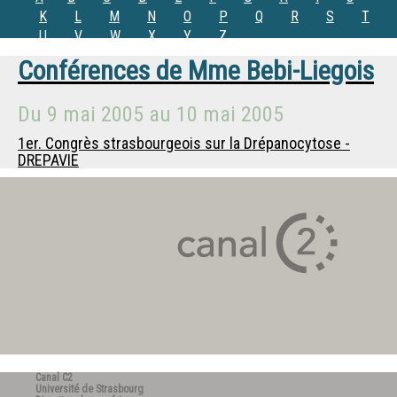
K
L
M
N
O
P
Q
R
S
T
U
V
W
X
Y
Z
Conférences de
Mme
Bebi-Liegois
Du
9 mai 2005
au
10 mai 2005
1er. Congrès strasbourgeois sur la Drépanocytose -
DREPAVIE
Canal C2
Université de Strasbourg