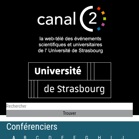
Conférenciers
A
B
C
D
E
F
G
H
I
J