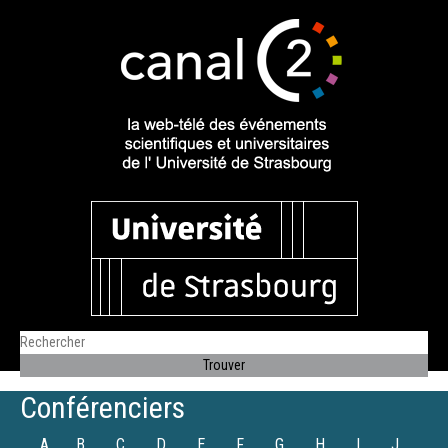
Conférenciers
A
B
C
D
E
F
G
H
I
J