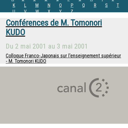
K
L
M
N
O
P
Q
R
S
T
U
V
W
X
Y
Z
Conférences de
M.
Tomonori
KUDO
Du
2 mai 2001
au
3 mai 2001
Colloque Franco-Japonais sur l'enseignement supérieur
- M. Tomonori KUDO