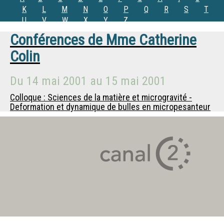
K
L
M
N
O
P
Q
R
S
T
U
V
W
X
Y
Z
Conférences de
Mme
Catherine
Colin
Du
14 mai 2001
au
15 mai 2001
Colloque : Sciences de la matière et microgravité -
Deformation et dynamique de bulles en micropesanteur