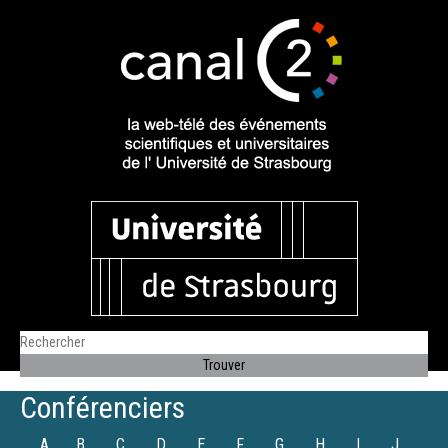
Conférenciers
A
B
C
D
E
F
G
H
I
J