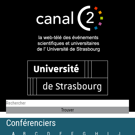
Conférenciers
A
B
C
D
E
F
G
H
I
J