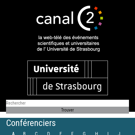
Conférenciers
A
B
C
D
E
F
G
H
I
J