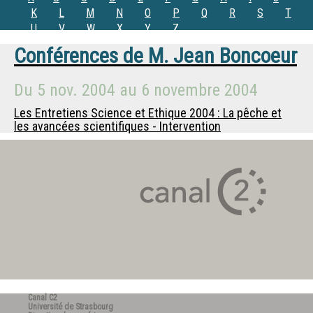
K
L
M
N
O
P
Q
R
S
T
U
V
W
X
Y
Z
Conférences de
M.
Jean Boncoeur
Du
5 nov. 2004
au
6 novembre 2004
Les Entretiens Science et Ethique 2004 : La pêche et
les avancées scientifiques - Intervention
Canal C2
Université de Strasbourg