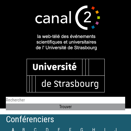
Conférenciers
A
B
C
D
E
F
G
H
I
J