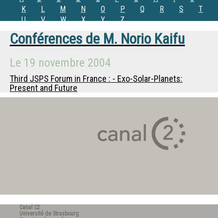
K
L
M
N
O
P
Q
R
S
T
U
V
W
X
Y
Z
Conférences de
M.
Norio Kaifu
Le
19 novembre 2004
Third JSPS Forum in France : - Exo-Solar-Planets:
Present and Future
Canal C2
Université de Strasbourg