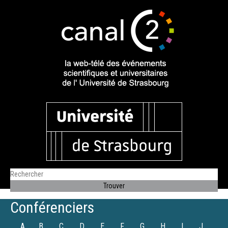
Conférenciers
A
B
C
D
E
F
G
H
I
J