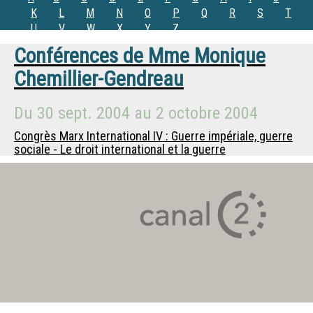
K
L
M
N
O
P
Q
R
S
T
U
V
W
X
Y
Z
Conférences de
Mme
Monique
Chemillier-Gendreau
Du
30 sept. 2004
au
2 octobre 2004
Congrès Marx International IV : Guerre impériale, guerre
sociale - Le droit international et la guerre