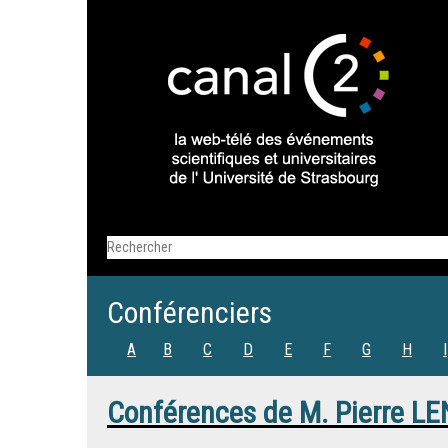
Conférenciers
A
B
C
D
E
F
G
H
I
Conférences de
M.
Pierre L