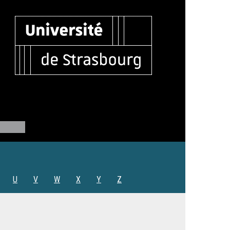
U
V
W
X
Y
Z