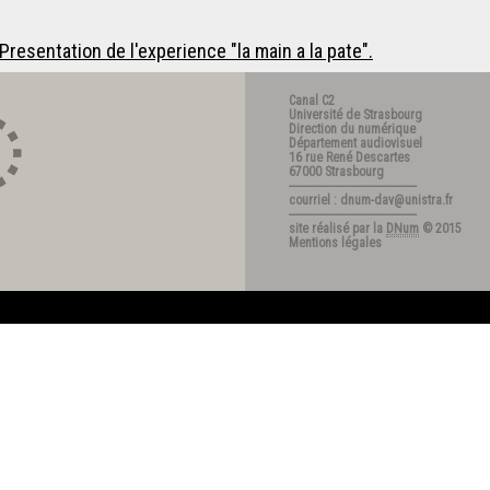
resentation de l'experience "la main a la pate".
Canal C2
Université de Strasbourg
Direction du numérique
Département audiovisuel
16 rue René Descartes
67000 Strasbourg
---------------------------------------
courriel : dnum-dav@unistra.fr
---------------------------------------
site réalisé par la
DNum
© 2015
Mentions légales