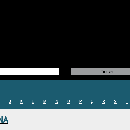
J
K
L
M
N
O
P
Q
R
S
T
ENA