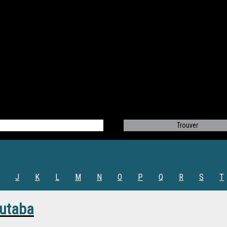
J
K
L
M
N
O
P
Q
R
S
T
outaba