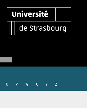
U
V
W
X
Y
Z