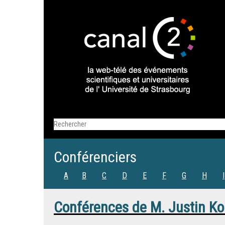
Conférenciers
A
B
C
D
E
F
G
H
I
Conférences de
M.
Justin K