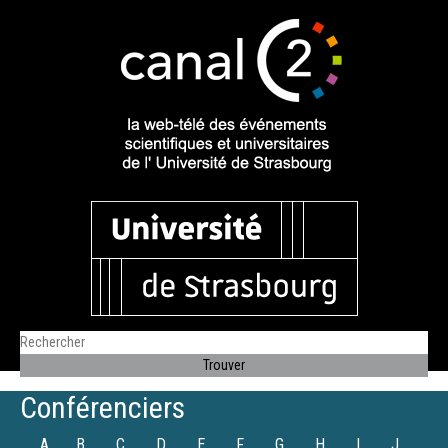
Conférenciers
A
B
C
D
E
F
G
H
I
J