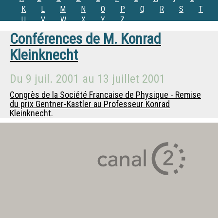
K
L
M
N
O
P
Q
R
S
T
U
V
W
X
Y
Z
Conférences de
M.
Konrad
Kleinknecht
Du
9 juil. 2001
au
13 juillet 2001
Congrès de la Société Francaise de Physique - Remise
du prix Gentner-Kastler au Professeur Konrad
Kleinknecht.