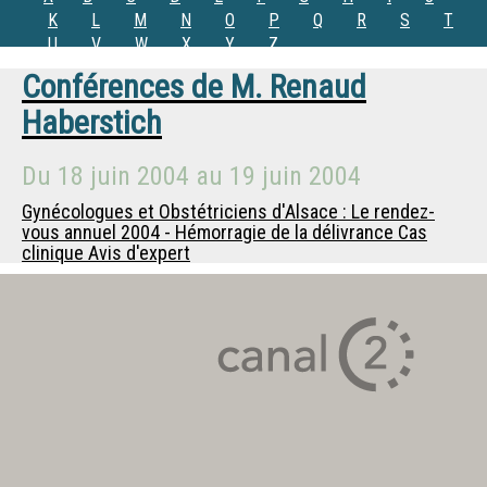
K
L
M
N
O
P
Q
R
S
T
U
V
W
X
Y
Z
Conférences de
M.
Renaud
Haberstich
Du
18 juin 2004
au
19 juin 2004
Gynécologues et Obstétriciens d'Alsace : Le rendez-
vous annuel 2004 - Hémorragie de la délivrance Cas
clinique Avis d'expert