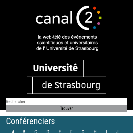
Conférenciers
A
B
C
D
E
F
G
H
I
J