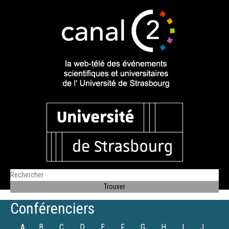
Conférenciers
A
B
C
D
E
F
G
H
I
J