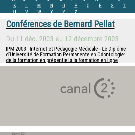
K
L
M
N
O
P
Q
R
S
T
U
V
W
X
Y
Z
Conférences de
Bernard Pellat
Du
11 déc. 2003
au
12 décembre 2003
IPM 2003 : Internet et Pédagogie Médicale - Le Diplôme
d'Université de Formation Permanente en Odontologie:
de la formation en présentiel à la formation en ligne
Canal C2