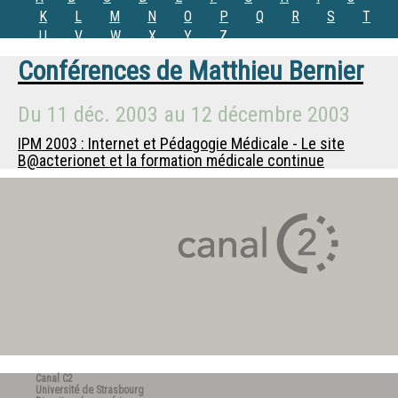
K
L
M
N
O
P
Q
R
S
T
U
V
W
X
Y
Z
Conférences de
Matthieu Bernier
Du
11 déc. 2003
au
12 décembre 2003
IPM 2003 : Internet et Pédagogie Médicale - Le site
B@acterionet et la formation médicale continue
Canal C2
Université de Strasbourg