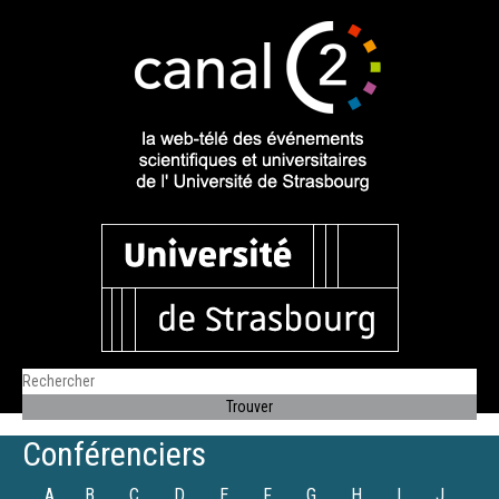
Conférenciers
A
B
C
D
E
F
G
H
I
J