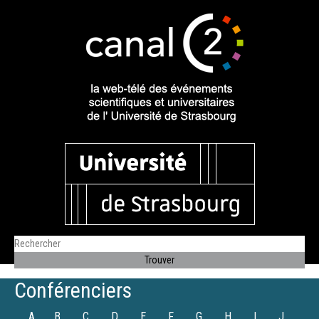
Conférenciers
A
B
C
D
E
F
G
H
I
J