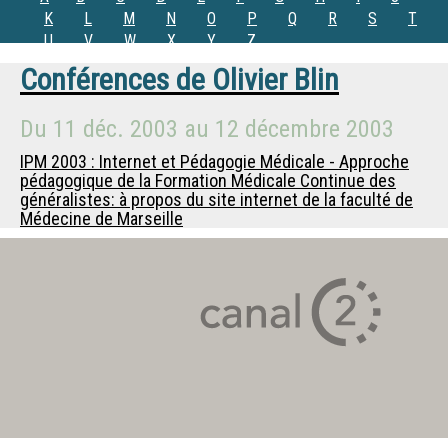
K
L
M
N
O
P
Q
R
S
T
U
V
W
X
Y
Z
Conférences de
Olivier Blin
Du
11 déc. 2003
au
12 décembre 2003
IPM 2003 : Internet et Pédagogie Médicale - Approche
pédagogique de la Formation Médicale Continue des
généralistes: à propos du site internet de la faculté de
Médecine de Marseille