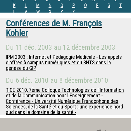
K
L
M
N
O
P
Q
R
S
T
U
V
W
X
Y
Z
Conférences de
M.
François
Kohler
Du
11 déc. 2003
au
12 décembre 2003
IPM 2003 : Internet et Pédagogie Médicale - Les appels
d'offres à campus numériques et du RNTS dans la
genèse du GIP
Du
6 déc. 2010
au
8 décembre 2010
TICE 2010, 7ème Colloque Technologies de l'Information
et de la Communication pour l'Enseignement -
Conférence - Université Numérique Francophone des
Sciences, de la Santé et du Sport : une expérience nord
sud dans le domaine de la santé -