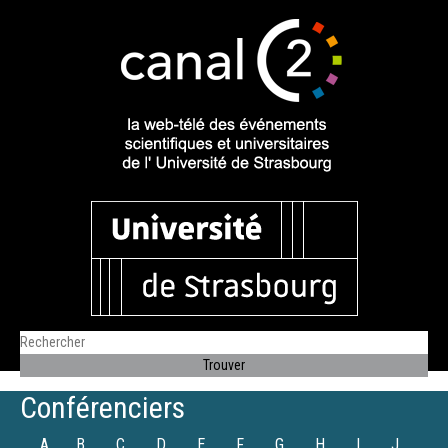
Conférenciers
A
B
C
D
E
F
G
H
I
J