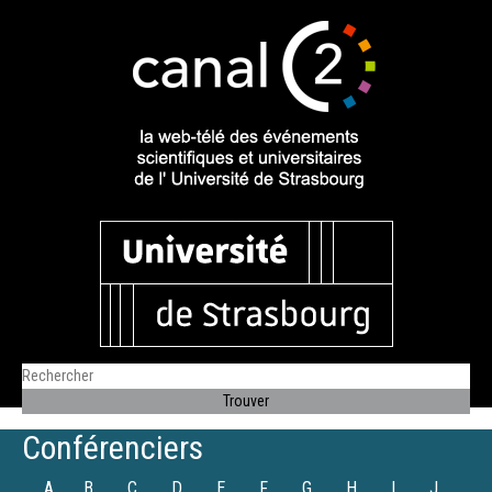
Conférenciers
A
B
C
D
E
F
G
H
I
J