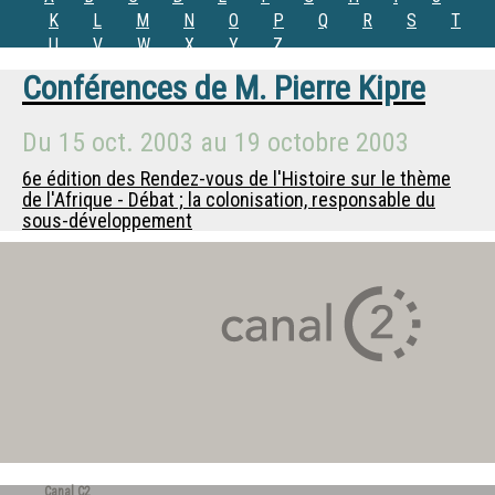
K
L
M
N
O
P
Q
R
S
T
U
V
W
X
Y
Z
Conférences de
M.
Pierre Kipre
Du
15 oct. 2003
au
19 octobre 2003
6e édition des Rendez-vous de l'Histoire sur le thème
de l'Afrique - Débat ; la colonisation, responsable du
sous-développement
Canal C2