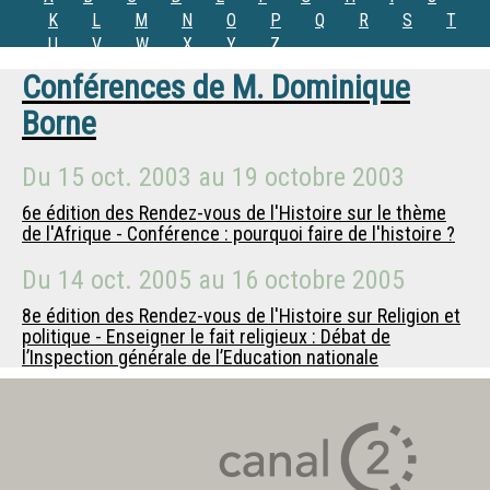
K
L
M
N
O
P
Q
R
S
T
U
V
W
X
Y
Z
Conférences de
M.
Dominique
Borne
Du
15 oct. 2003
au
19 octobre 2003
6e édition des Rendez-vous de l'Histoire sur le thème
de l'Afrique - Conférence : pourquoi faire de l'histoire ?
Du
14 oct. 2005
au
16 octobre 2005
8e édition des Rendez-vous de l'Histoire sur Religion et
politique - Enseigner le fait religieux : Débat de
l’Inspection générale de l’Education nationale