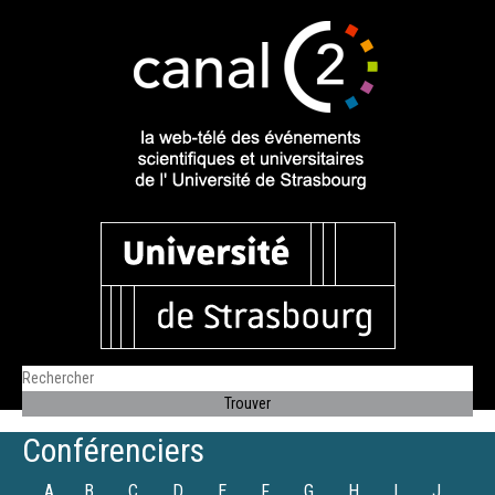
Conférenciers
A
B
C
D
E
F
G
H
I
J