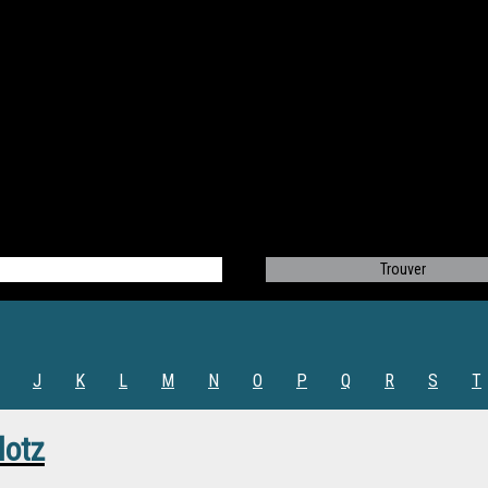
J
K
L
M
N
O
P
Q
R
S
T
lotz