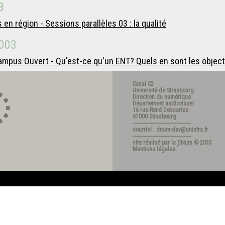
3
 région - Sessions parallèles 03 : la qualité
003
ampus Ouvert - Qu'est-ce qu'un ENT? Quels en sont les object
Canal C2
Université de Strasbourg
Direction du numérique
Département audiovisuel
16 rue René Descartes
67000 Strasbourg
---------------------------------------
courriel : dnum-dav@unistra.fr
---------------------------------------
site réalisé par la
DNum
© 2015
Mentions légales