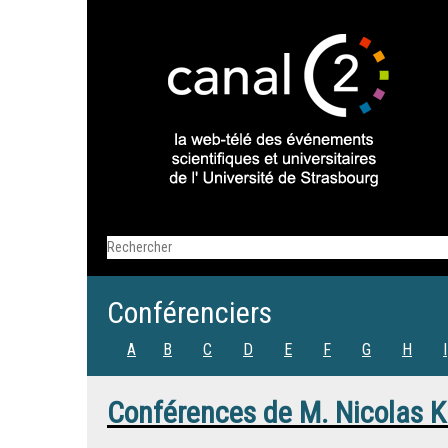
Conférenciers
A
B
C
D
E
F
G
H
I
Conférences de
M.
Nicolas K