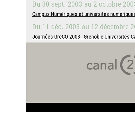
Du
30 sept. 2003
au
2 octobre 200
Campus Numériques et universités numériques en
Du
11 déc. 2003
au
12 décembre 2
Journées GreCO 2003 : Grenoble Universités C