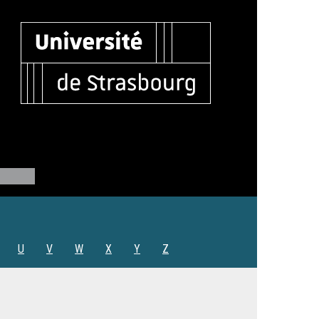
U
V
W
X
Y
Z