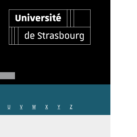
U
V
W
X
Y
Z