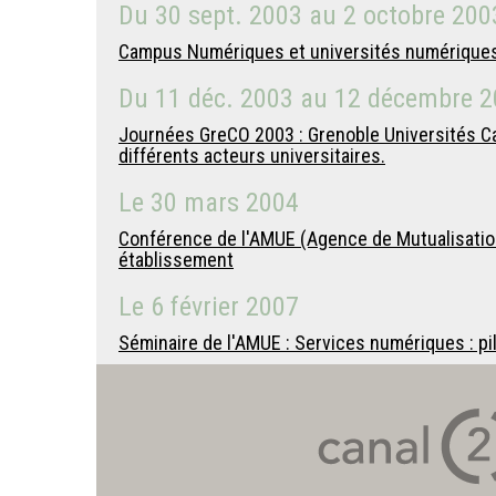
Du
30 sept. 2003
au
2 octobre 200
Campus Numériques et universités numériques 
Du
11 déc. 2003
au
12 décembre 2
Journées GreCO 2003 : Grenoble Universités Ca
différents acteurs universitaires.
Le
30 mars 2004
Conférence de l'AMUE (Agence de Mutualisation 
établissement
Le
6 février 2007
Séminaire de l'AMUE : Services numériques : p