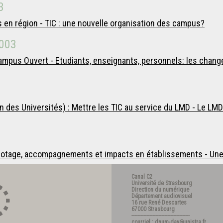
3
en région - TIC : une nouvelle organisation des campus?
003
mpus Ouvert - Etudiants, enseignants, personnels: les chang
des Universités) : Mettre les TIC au service du LMD - Le LMD 
ilotage, accompagnements et impacts en établissements - Une 
Canal C2
Université de Strasbourg
Direction du numérique
Département audiovisuel
16 rue René Descartes
67000 Strasbourg
---------------------------------------
courriel : dnum-dav@unistra.fr