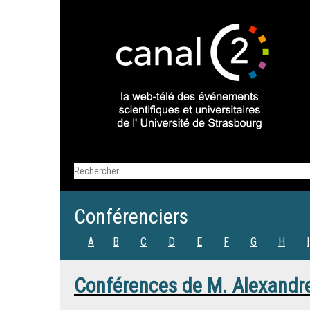
Conférenciers
A
B
C
D
E
F
G
H
I
Conférences de
M.
Alexandr