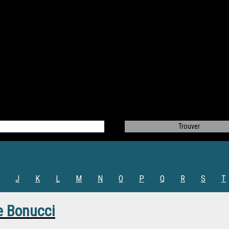
J
K
L
M
N
O
P
Q
R
S
T
e Bonucci