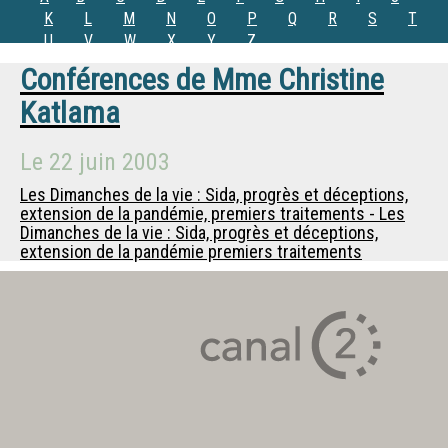
K
L
M
N
O
P
Q
R
S
T
U
V
W
X
Y
Z
Conférences de
Mme
Christine
Katlama
Le
22 juin 2003
Les Dimanches de la vie : Sida, progrès et déceptions,
extension de la pandémie, premiers traitements - Les
Dimanches de la vie : Sida, progrès et déceptions,
extension de la pandémie premiers traitements