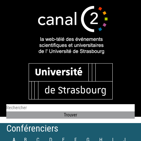
Conférenciers
A
B
C
D
E
F
G
H
I
J