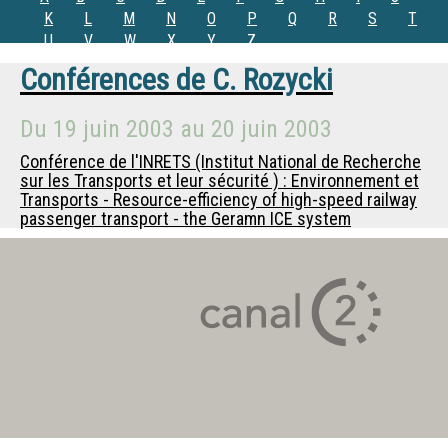
K
L
M
N
O
P
Q
R
S
T
U
V
W
X
Y
Z
Conférences de
C. Rozycki
Du
19 juin 2003
au
20 juin 2003
Conférence de l'INRETS (Institut National de Recherche
sur les Transports et leur sécurité ) : Environnement et
Transports - Resource-efficiency of high-speed railway
passenger transport - the Geramn ICE system