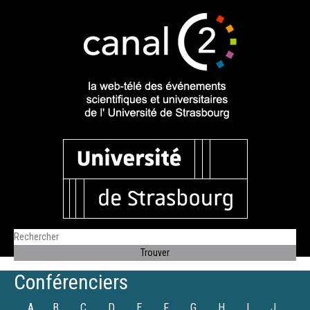
Conférenciers
A
B
C
D
E
F
G
H
I
J