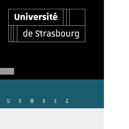
U
V
W
X
Y
Z