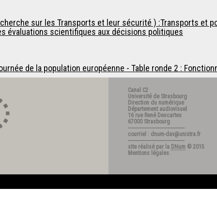
cherche sur les Transports et leur sécurité ) :Transports et po
es évaluations scientifiques aux décisions politiques
Journée de la population européenne - Table ronde 2 : Fonction
Canal C2
Université de Strasbourg
Direction du numérique
Département audiovisuel
16 rue René Descartes
67000 Strasbourg
---------------------------------------
courriel : dnum-dav@unistra.fr
---------------------------------------
site réalisé par la
DNum
© 2015
Mentions légales