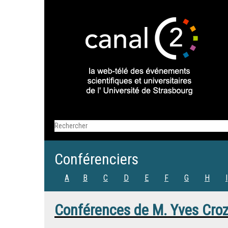
Conférenciers
A
B
C
D
E
F
G
H
I
Conférences de
M.
Yves Croz