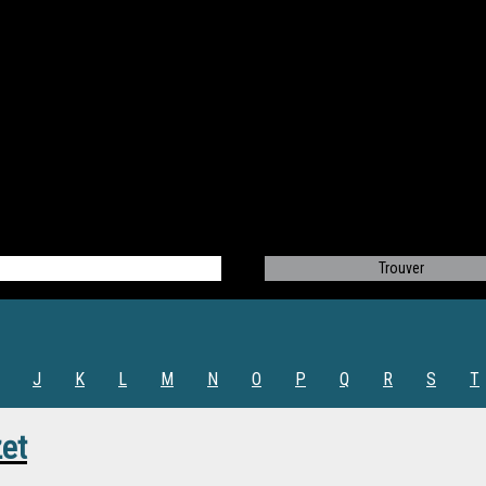
J
K
L
M
N
O
P
Q
R
S
T
et