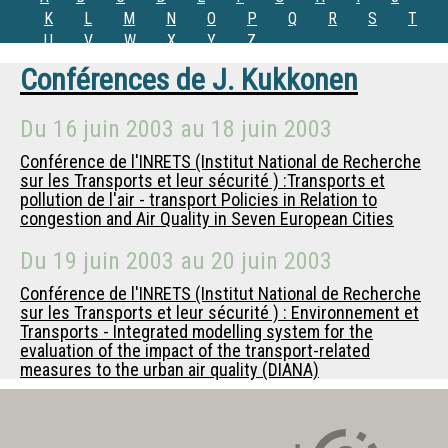
K
L
M
N
O
P
Q
R
S
T
U
V
W
X
Y
Z
Conférences de
J. Kukkonen
Du
16 juin 2003
au
18 juin 2003
Conférence de l'INRETS (Institut National de Recherche
sur les Transports et leur sécurité ) :Transports et
pollution de l'air - transport Policies in Relation to
congestion and Air Quality in Seven European Cities
Du
19 juin 2003
au
20 juin 2003
Conférence de l'INRETS (Institut National de Recherche
sur les Transports et leur sécurité ) : Environnement et
Transports - Integrated modelling system for the
evaluation of the impact of the transport-related
measures to the urban air quality (DIANA)