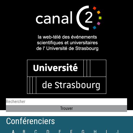
Conférenciers
A
B
C
D
E
F
G
H
I
J