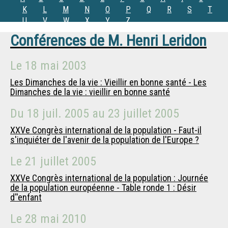
K
L
M
N
O
P
Q
R
S
T
U
V
W
X
Y
Z
Conférences de
M.
Henri Leridon
Le
18 mai 2003
Les Dimanches de la vie : Vieillir en bonne santé - Les
Dimanches de la vie : vieillir en bonne santé
Du
18 juil. 2005
au
23 juillet 2005
XXVe Congrès international de la population - Faut-il
s'inquiéter de l'avenir de la population de l'Europe ?
Le
21 juillet 2005
XXVe Congrès international de la population : Journée
de la population européenne - Table ronde 1 : Désir
d''enfant
Le
28 mai 2010