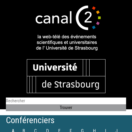
Conférenciers
A
B
C
D
E
F
G
H
I
J