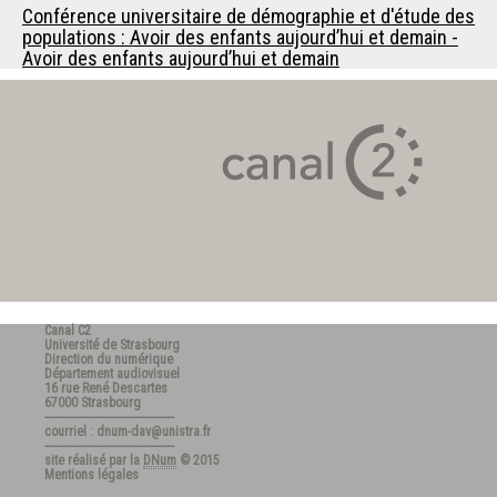
Conférence universitaire de démographie et d'étude des
populations : Avoir des enfants aujourd’hui et demain -
Avoir des enfants aujourd’hui et demain
Canal C2
Université de Strasbourg
Direction du numérique
Département audiovisuel
16 rue René Descartes
67000 Strasbourg
---------------------------------------
courriel : dnum-dav@unistra.fr
---------------------------------------
site réalisé par la
DNum
© 2015
Mentions légales