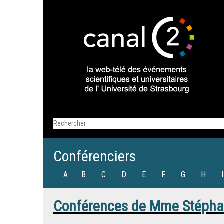
Conférenciers
A
B
C
D
E
F
G
H
I
Conférences de
Mme
Stépha