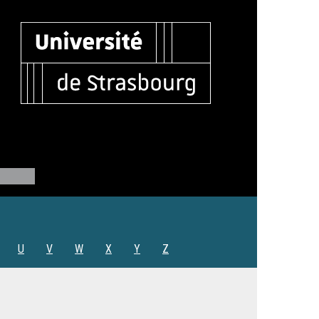
U
V
W
X
Y
Z