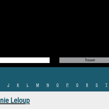
J
K
L
M
N
O
P
Q
R
S
T
nie Leloup